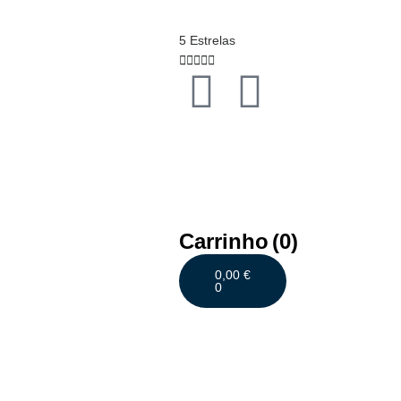
5 Estrelas





Carrinho
(0)
0,00
€
0