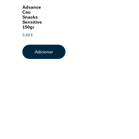
Advance
Cao
Snacks
Sensitive
150gr
3,49
€
Adicionar