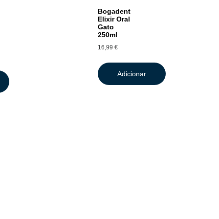
Bogadent
Elixir Oral
Gato
250ml
16,99
€
Adicionar