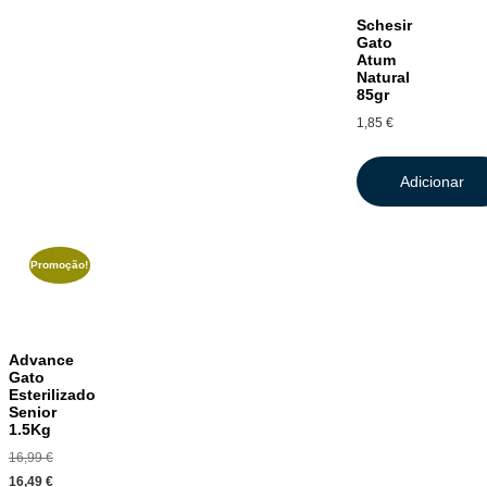
Schesir
Gato
Atum
Natural
85gr
1,85
€
Adicionar
Promoção!
Advance
Gato
Esterilizado
Senior
1.5Kg
16,99
€
16,49
€