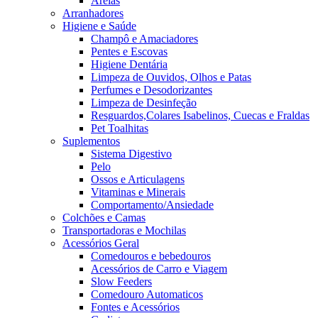
Areias
Arranhadores
Higiene e Saúde
Champô e Amaciadores
Pentes e Escovas
Higiene Dentária
Limpeza de Ouvidos, Olhos e Patas
Perfumes e Desodorizantes
Limpeza de Desinfeção
Resguardos,Colares Isabelinos, Cuecas e Fraldas
Pet Toalhitas
Suplementos
Sistema Digestivo
Pelo
Ossos e Articulagens
Vitaminas e Minerais
Comportamento/Ansiedade
Colchões e Camas
Transportadoras e Mochilas
Acessórios Geral
Comedouros e bebedouros
Acessórios de Carro e Viagem
Slow Feeders
Comedouro Automaticos
Fontes e Acessórios