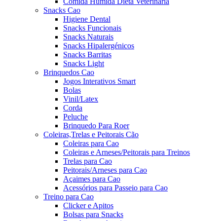
Comida Húmida Dieta Veterinária
Snacks Cao
Higiene Dental
Snacks Funcionais
Snacks Naturais
Snacks Hipalergénicos
Snacks Barritas
Snacks Light
Brinquedos Cao
Jogos Interativos Smart
Bolas
Vinil/Latex
Corda
Peluche
Brinquedo Para Roer
Coleiras,Trelas e Peitorais Cão
Coleiras para Cao
Coleiras e Arneses/Peitorais para Treinos
Trelas para Cao
Peitorais/Arneses para Cao
Açaimes para Cao
Acessórios para Passeio para Cao
Treino para Cao
Clicker e Apitos
Bolsas para Snacks