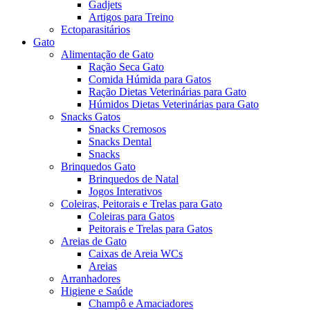
Gadjets
Artigos para Treino
Ectoparasitários
Gato
Alimentação de Gato
Ração Seca Gato
Comida Húmida para Gatos
Ração Dietas Veterinárias para Gato
Húmidos Dietas Veterinárias para Gato
Snacks Gatos
Snacks Cremosos
Snacks Dental
Snacks
Brinquedos Gato
Brinquedos de Natal
Jogos Interativos
Coleiras, Peitorais e Trelas para Gato
Coleiras para Gatos
Peitorais e Trelas para Gatos
Areias de Gato
Caixas de Areia WCs
Areias
Arranhadores
Higiene e Saúde
Champô e Amaciadores