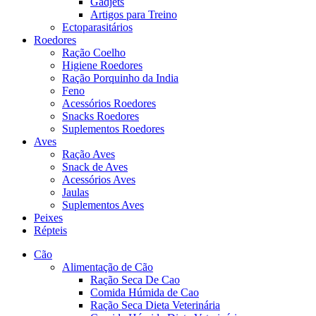
Gadjets
Artigos para Treino
Ectoparasitários
Roedores
Ração Coelho
Higiene Roedores
Ração Porquinho da India
Feno
Acessórios Roedores
Snacks Roedores
Suplementos Roedores
Aves
Ração Aves
Snack de Aves
Acessórios Aves
Jaulas
Suplementos Aves
Peixes
Répteis
Cão
Alimentação de Cão
Ração Seca De Cao
Comida Húmida de Cao
Ração Seca Dieta Veterinária