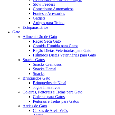
Slow Feeders
Comedouro Automaticos
Fontes e Acessórios
Gadjets
Artigos para Treino
Ectoparasitários
Gato
Alimentação de Gato
Ração Seca Gato
Comida Húmida para Gatos
Ração Dietas Veterinárias para Gato
Húmidos Dietas Veterinárias para Gato
Snacks Gatos
Snacks Cremosos
Snacks Dental
Snacks
Brinquedos Gato
Brinquedos de Natal
Jogos Interativos
Coleiras, Peitorais e Trelas para Gato
Coleiras para Gatos
Peitorais e Trelas para Gatos
Areias de Gato
Caixas de Areia WCs