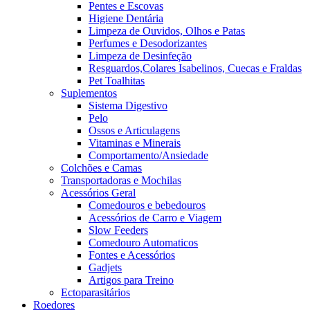
Pentes e Escovas
Higiene Dentária
Limpeza de Ouvidos, Olhos e Patas
Perfumes e Desodorizantes
Limpeza de Desinfeção
Resguardos,Colares Isabelinos, Cuecas e Fraldas
Pet Toalhitas
Suplementos
Sistema Digestivo
Pelo
Ossos e Articulagens
Vitaminas e Minerais
Comportamento/Ansiedade
Colchões e Camas
Transportadoras e Mochilas
Acessórios Geral
Comedouros e bebedouros
Acessórios de Carro e Viagem
Slow Feeders
Comedouro Automaticos
Fontes e Acessórios
Gadjets
Artigos para Treino
Ectoparasitários
Roedores