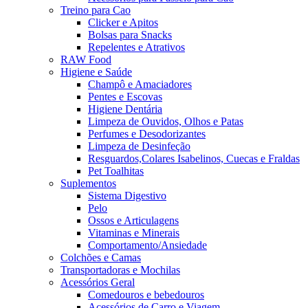
Treino para Cao
Clicker e Apitos
Bolsas para Snacks
Repelentes e Atrativos
RAW Food
Higiene e Saúde
Champô e Amaciadores
Pentes e Escovas
Higiene Dentária
Limpeza de Ouvidos, Olhos e Patas
Perfumes e Desodorizantes
Limpeza de Desinfeção
Resguardos,Colares Isabelinos, Cuecas e Fraldas
Pet Toalhitas
Suplementos
Sistema Digestivo
Pelo
Ossos e Articulagens
Vitaminas e Minerais
Comportamento/Ansiedade
Colchões e Camas
Transportadoras e Mochilas
Acessórios Geral
Comedouros e bebedouros
Acessórios de Carro e Viagem