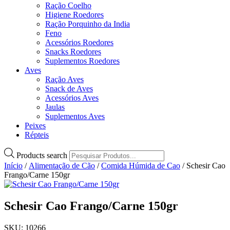
Ração Coelho
Higiene Roedores
Ração Porquinho da India
Feno
Acessórios Roedores
Snacks Roedores
Suplementos Roedores
Aves
Ração Aves
Snack de Aves
Acessórios Aves
Jaulas
Suplementos Aves
Peixes
Répteis
Products search
Início
/
Alimentação de Cão
/
Comida Húmida de Cao
/ Schesir Cao
Frango/Carne 150gr
Schesir Cao Frango/Carne 150gr
SKU: 10266