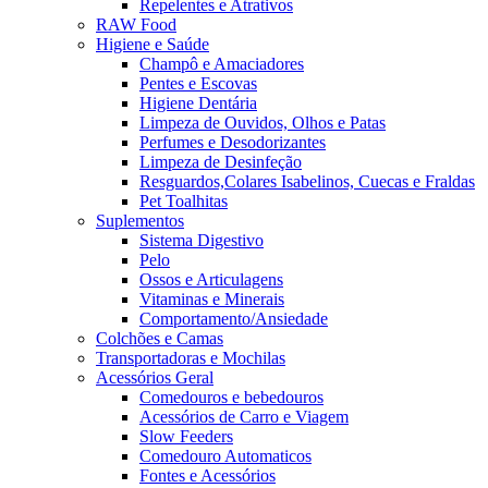
Repelentes e Atrativos
RAW Food
Higiene e Saúde
Champô e Amaciadores
Pentes e Escovas
Higiene Dentária
Limpeza de Ouvidos, Olhos e Patas
Perfumes e Desodorizantes
Limpeza de Desinfeção
Resguardos,Colares Isabelinos, Cuecas e Fraldas
Pet Toalhitas
Suplementos
Sistema Digestivo
Pelo
Ossos e Articulagens
Vitaminas e Minerais
Comportamento/Ansiedade
Colchões e Camas
Transportadoras e Mochilas
Acessórios Geral
Comedouros e bebedouros
Acessórios de Carro e Viagem
Slow Feeders
Comedouro Automaticos
Fontes e Acessórios