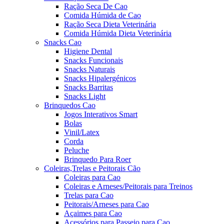
Ração Seca De Cao
Comida Húmida de Cao
Ração Seca Dieta Veterinária
Comida Húmida Dieta Veterinária
Snacks Cao
Higiene Dental
Snacks Funcionais
Snacks Naturais
Snacks Hipalergénicos
Snacks Barritas
Snacks Light
Brinquedos Cao
Jogos Interativos Smart
Bolas
Vinil/Latex
Corda
Peluche
Brinquedo Para Roer
Coleiras,Trelas e Peitorais Cão
Coleiras para Cao
Coleiras e Arneses/Peitorais para Treinos
Trelas para Cao
Peitorais/Arneses para Cao
Açaimes para Cao
Acessórios para Passeio para Cao