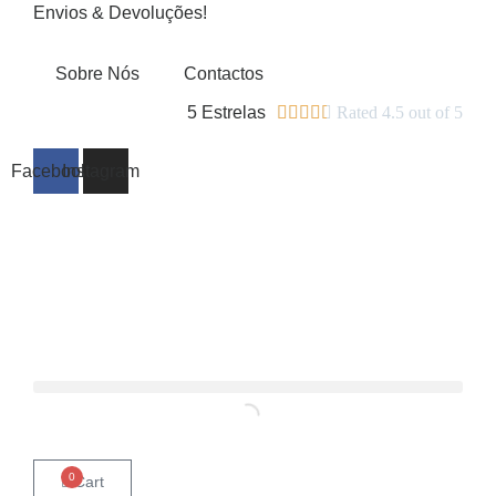
Envios & Devoluções!
Sobre Nós
Contactos
5 Estrelas





Rated 4.5 out of 5
Facebook
Instagram
0
Cart