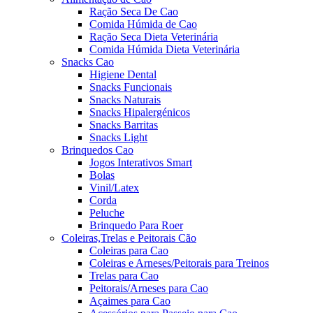
Ração Seca De Cao
Comida Húmida de Cao
Ração Seca Dieta Veterinária
Comida Húmida Dieta Veterinária
Snacks Cao
Higiene Dental
Snacks Funcionais
Snacks Naturais
Snacks Hipalergénicos
Snacks Barritas
Snacks Light
Brinquedos Cao
Jogos Interativos Smart
Bolas
Vinil/Latex
Corda
Peluche
Brinquedo Para Roer
Coleiras,Trelas e Peitorais Cão
Coleiras para Cao
Coleiras e Arneses/Peitorais para Treinos
Trelas para Cao
Peitorais/Arneses para Cao
Açaimes para Cao