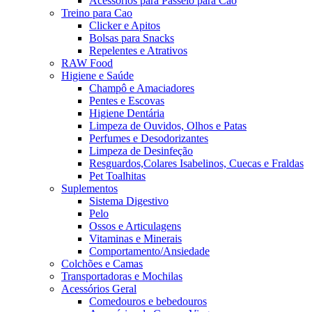
Acessórios para Passeio para Cao
Treino para Cao
Clicker e Apitos
Bolsas para Snacks
Repelentes e Atrativos
RAW Food
Higiene e Saúde
Champô e Amaciadores
Pentes e Escovas
Higiene Dentária
Limpeza de Ouvidos, Olhos e Patas
Perfumes e Desodorizantes
Limpeza de Desinfeção
Resguardos,Colares Isabelinos, Cuecas e Fraldas
Pet Toalhitas
Suplementos
Sistema Digestivo
Pelo
Ossos e Articulagens
Vitaminas e Minerais
Comportamento/Ansiedade
Colchões e Camas
Transportadoras e Mochilas
Acessórios Geral
Comedouros e bebedouros