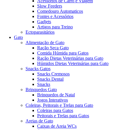
Acessórios de Carro e Viagem
Slow Feeders
Comedouro Automaticos
Fontes e Acessórios
Gadjets
Artigos para Treino
Ectoparasitários
Gato
Alimentação de Gato
Ração Seca Gato
Comida Húmida para Gatos
Ração Dietas Veterinárias para Gato
Húmidos Dietas Veterinárias para Gato
Snacks Gatos
Snacks Cremosos
Snacks Dental
Snacks
Brinquedos Gato
Brinquedos de Natal
Jogos Interativos
Coleiras, Peitorais e Trelas para Gato
Coleiras para Gatos
Peitorais e Trelas para Gatos
Areias de Gato
Caixas de Areia WCs