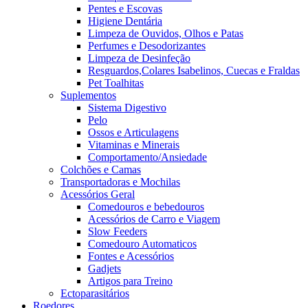
Pentes e Escovas
Higiene Dentária
Limpeza de Ouvidos, Olhos e Patas
Perfumes e Desodorizantes
Limpeza de Desinfeção
Resguardos,Colares Isabelinos, Cuecas e Fraldas
Pet Toalhitas
Suplementos
Sistema Digestivo
Pelo
Ossos e Articulagens
Vitaminas e Minerais
Comportamento/Ansiedade
Colchões e Camas
Transportadoras e Mochilas
Acessórios Geral
Comedouros e bebedouros
Acessórios de Carro e Viagem
Slow Feeders
Comedouro Automaticos
Fontes e Acessórios
Gadjets
Artigos para Treino
Ectoparasitários
Roedores