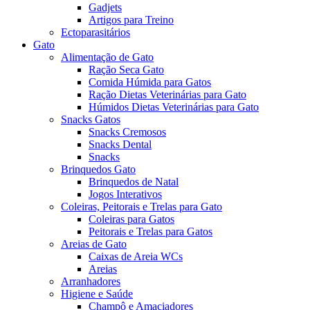
Gadjets
Artigos para Treino
Ectoparasitários
Gato
Alimentação de Gato
Ração Seca Gato
Comida Húmida para Gatos
Ração Dietas Veterinárias para Gato
Húmidos Dietas Veterinárias para Gato
Snacks Gatos
Snacks Cremosos
Snacks Dental
Snacks
Brinquedos Gato
Brinquedos de Natal
Jogos Interativos
Coleiras, Peitorais e Trelas para Gato
Coleiras para Gatos
Peitorais e Trelas para Gatos
Areias de Gato
Caixas de Areia WCs
Areias
Arranhadores
Higiene e Saúde
Champô e Amaciadores