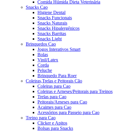
Comida Húmida Dieta Veterinária
Snacks Cao
Higiene Dental
Snacks Funcionais
Snacks Naturais
Snacks Hipalergénicos
Snacks Barritas
Snacks Light
Brinquedos Cao
Jogos Interativos Smart
Bolas
Vinil/Latex
Corda
Peluche
Brinquedo Para Roer
Coleiras,Trelas e Peitorais Cão
Coleiras para Cao
Coleiras e Arneses/Peitorais para Treinos
Trelas para Cao
Peitorais/Arneses para Cao
Açaimes para Cao
Acessórios para Passeio para Cao
Treino para Cao
Clicker e Apitos
Bolsas para Snacks