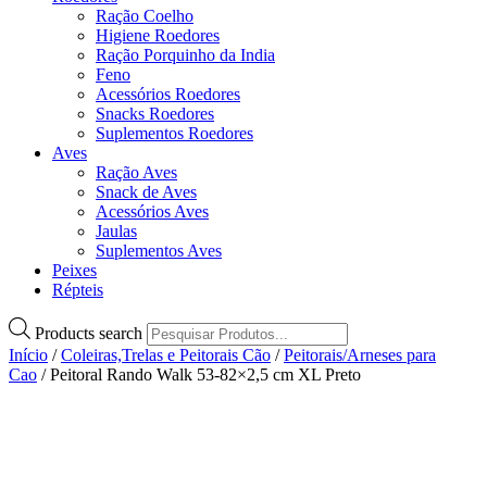
Ração Coelho
Higiene Roedores
Ração Porquinho da India
Feno
Acessórios Roedores
Snacks Roedores
Suplementos Roedores
Aves
Ração Aves
Snack de Aves
Acessórios Aves
Jaulas
Suplementos Aves
Peixes
Répteis
Products search
Início
/
Coleiras,Trelas e Peitorais Cão
/
Peitorais/Arneses para
Cao
/ Peitoral Rando Walk 53-82×2,5 cm XL Preto