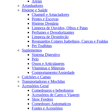
Areias
Arranhadores
Higiene e Saúde
Champô e Amaciadores
Pentes e Escovas
Higiene Dentária
Limpeza de Ouvidos, Olhos e Patas
Perfumes e Desodorizantes
Limpeza de Desinfeção
Resguardos,Colares Isabelinos, Cuecas e Fraldas
Pet Toalhitas
Suplementos
Sistema Digestivo
Pelo
Ossos e Articulagens
Vitaminas e Minerais
Comportamento/Ansiedade
Colchões e Camas
Transportadoras e Mochilas
Acessórios Geral
Comedouros e bebedouros
Acessórios de Carro e Viagem
Slow Feeders
Comedouro Automaticos
Fontes e Acessórios