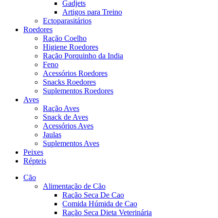
Gadjets
Artigos para Treino
Ectoparasitários
Roedores
Ração Coelho
Higiene Roedores
Ração Porquinho da India
Feno
Acessórios Roedores
Snacks Roedores
Suplementos Roedores
Aves
Ração Aves
Snack de Aves
Acessórios Aves
Jaulas
Suplementos Aves
Peixes
Répteis
Cão
Alimentação de Cão
Ração Seca De Cao
Comida Húmida de Cao
Ração Seca Dieta Veterinária