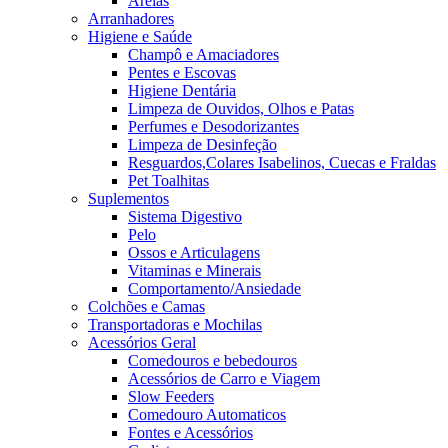
Areias
Arranhadores
Higiene e Saúde
Champô e Amaciadores
Pentes e Escovas
Higiene Dentária
Limpeza de Ouvidos, Olhos e Patas
Perfumes e Desodorizantes
Limpeza de Desinfeção
Resguardos,Colares Isabelinos, Cuecas e Fraldas
Pet Toalhitas
Suplementos
Sistema Digestivo
Pelo
Ossos e Articulagens
Vitaminas e Minerais
Comportamento/Ansiedade
Colchões e Camas
Transportadoras e Mochilas
Acessórios Geral
Comedouros e bebedouros
Acessórios de Carro e Viagem
Slow Feeders
Comedouro Automaticos
Fontes e Acessórios