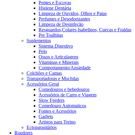
Pentes e Escovas
Higiene Dentária
Limpeza de Ouvidos, Olhos e Patas
Perfumes e Desodorizantes
Limpeza de Desinfeção
Resguardos,Colares Isabelinos, Cuecas e Fraldas
Pet Toalhitas
Suplementos
Sistema Digestivo
Pelo
Ossos e Articulagens
Vitaminas e Minerais
Comportamento/Ansiedade
Colchões e Camas
Transportadoras e Mochilas
Acessórios Geral
Comedouros e bebedouros
Acessórios de Carro e Viagem
Slow Feeders
Comedouro Automaticos
Fontes e Acessórios
Gadjets
Artigos para Treino
Ectoparasitários
Roedores