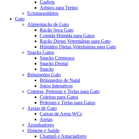
Gadjets
Artigos para Treino
Ectoparasitários
Gato
Alimentação de Gato
Ração Seca Gato
Comida Húmida para Gatos
Ração Dietas Veterinárias para Gato
Húmidos Dietas Veterinárias para Gato
Snacks Gatos
Snacks Cremosos
Snacks Dental
Snacks
Brinquedos Gato
Brinquedos de Natal
Jogos Interativos
Coleiras, Peitorais e Trelas para Gato
Coleiras para Gatos
Peitorais e Trelas para Gatos
Areias de Gato
Caixas de Areia WCs
Areias
Arranhadores
Higiene e Saúde
Champô e Amaciadores