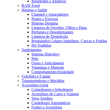
Repelentes e Atrativos
RAW Food
Higiene e Saúde
Champô e Amaciadores
Pentes e Escovas
Higiene Dentária
Limpeza de Ouvidos, Olhos e Patas
Perfumes e Desodorizantes
Limpeza de Desinfeção
Resguardos,Colares Isabelinos, Cuecas e Fraldas
Pet Toalhitas
Suplementos
Sistema Digestivo
Pelo
Ossos e Articulagens
Vitaminas e Minerais
Comportamento/Ansiedade
Colchões e Camas
Transportadoras e Mochilas
Acessórios Geral
Comedouros e bebedouros
Acessórios de Carro e Viagem
Slow Feeders
Comedouro Automaticos
Fontes e Acessórios