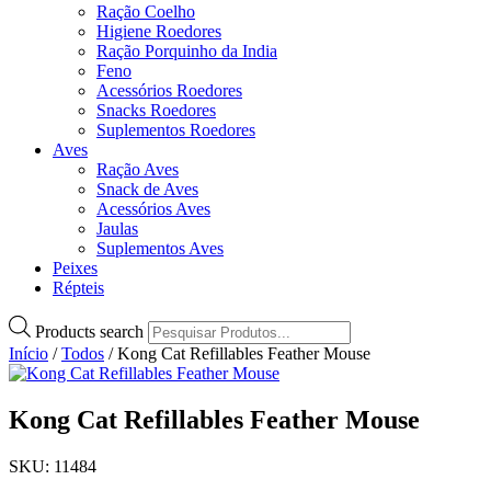
Ração Coelho
Higiene Roedores
Ração Porquinho da India
Feno
Acessórios Roedores
Snacks Roedores
Suplementos Roedores
Aves
Ração Aves
Snack de Aves
Acessórios Aves
Jaulas
Suplementos Aves
Peixes
Répteis
Products search
Início
/
Todos
/ Kong Cat Refillables Feather Mouse
Kong Cat Refillables Feather Mouse
SKU: 11484