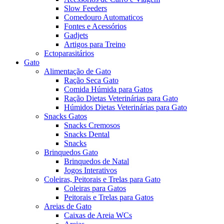
Slow Feeders
Comedouro Automaticos
Fontes e Acessórios
Gadjets
Artigos para Treino
Ectoparasitários
Gato
Alimentação de Gato
Ração Seca Gato
Comida Húmida para Gatos
Ração Dietas Veterinárias para Gato
Húmidos Dietas Veterinárias para Gato
Snacks Gatos
Snacks Cremosos
Snacks Dental
Snacks
Brinquedos Gato
Brinquedos de Natal
Jogos Interativos
Coleiras, Peitorais e Trelas para Gato
Coleiras para Gatos
Peitorais e Trelas para Gatos
Areias de Gato
Caixas de Areia WCs