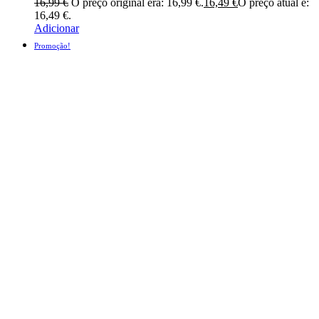
16,99
€
O preço original era: 16,99 €.
16,49
€
O preço atual é:
16,49 €.
Adicionar
Promoção!