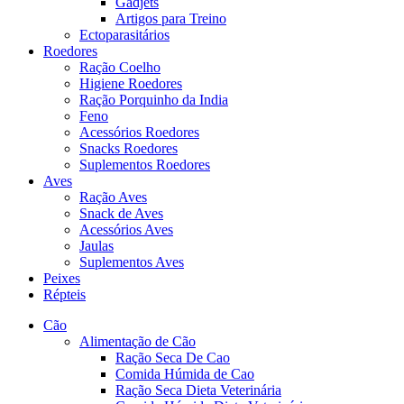
Gadjets
Artigos para Treino
Ectoparasitários
Roedores
Ração Coelho
Higiene Roedores
Ração Porquinho da India
Feno
Acessórios Roedores
Snacks Roedores
Suplementos Roedores
Aves
Ração Aves
Snack de Aves
Acessórios Aves
Jaulas
Suplementos Aves
Peixes
Répteis
Cão
Alimentação de Cão
Ração Seca De Cao
Comida Húmida de Cao
Ração Seca Dieta Veterinária