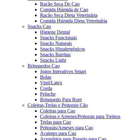
Ração Seca De Cao
Comida Húmida de Cao
Ração Seca Dieta Veterinária
Comida Húmida Dieta Veterinária
Snacks Cao
Higiene Dental
Snacks Funcionais
Snacks Naturais
Snacks Hipalergénicos
Snacks Barritas
Snacks Light
Brinquedos Cao
Jogos Interativos Smart
Bolas
Vinil/Latex
Corda
Peluche
Brinquedo Para Roer
Coleiras,Trelas e Peitorais Cão
Coleiras para Cao
Coleiras e Arneses/Peitorais para Treinos
Trelas para Cao
Peitorais/Arneses para Cao
Açaimes para Cao
Acessórios para Passeio para Cao