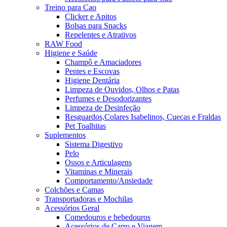
Treino para Cao
Clicker e Apitos
Bolsas para Snacks
Repelentes e Atrativos
RAW Food
Higiene e Saúde
Champô e Amaciadores
Pentes e Escovas
Higiene Dentária
Limpeza de Ouvidos, Olhos e Patas
Perfumes e Desodorizantes
Limpeza de Desinfeção
Resguardos,Colares Isabelinos, Cuecas e Fraldas
Pet Toalhitas
Suplementos
Sistema Digestivo
Pelo
Ossos e Articulagens
Vitaminas e Minerais
Comportamento/Ansiedade
Colchões e Camas
Transportadoras e Mochilas
Acessórios Geral
Comedouros e bebedouros
Acessórios de Carro e Viagem