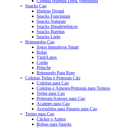
Comida Húmida Dieta Veterinária
Snacks Cao
Higiene Dental
Snacks Funcionais
Snacks Naturais
Snacks Hipalergénicos
Snacks Barritas
Snacks Light
Brinquedos Cao
Jogos Interativos Smart
Bolas
Vinil/Latex
Corda
Peluche
Brinquedo Para Roer
Coleiras,Trelas e Peitorais Cão
Coleiras para Cao
Coleiras e Arneses/Peitorais para Treinos
Trelas para Cao
Peitorais/Arneses para Cao
Açaimes para Cao
Acessórios para Passeio para Cao
Treino para Cao
Clicker e Apitos
Bolsas para Snacks