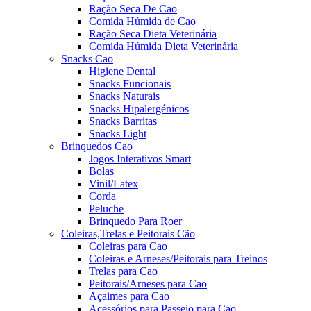
Ração Seca De Cao
Comida Húmida de Cao
Ração Seca Dieta Veterinária
Comida Húmida Dieta Veterinária
Snacks Cao
Higiene Dental
Snacks Funcionais
Snacks Naturais
Snacks Hipalergénicos
Snacks Barritas
Snacks Light
Brinquedos Cao
Jogos Interativos Smart
Bolas
Vinil/Latex
Corda
Peluche
Brinquedo Para Roer
Coleiras,Trelas e Peitorais Cão
Coleiras para Cao
Coleiras e Arneses/Peitorais para Treinos
Trelas para Cao
Peitorais/Arneses para Cao
Açaimes para Cao
Acessórios para Passeio para Cao