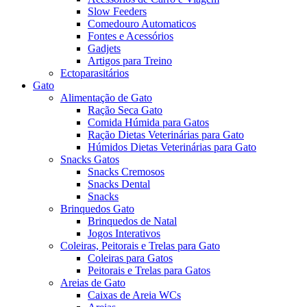
Slow Feeders
Comedouro Automaticos
Fontes e Acessórios
Gadjets
Artigos para Treino
Ectoparasitários
Gato
Alimentação de Gato
Ração Seca Gato
Comida Húmida para Gatos
Ração Dietas Veterinárias para Gato
Húmidos Dietas Veterinárias para Gato
Snacks Gatos
Snacks Cremosos
Snacks Dental
Snacks
Brinquedos Gato
Brinquedos de Natal
Jogos Interativos
Coleiras, Peitorais e Trelas para Gato
Coleiras para Gatos
Peitorais e Trelas para Gatos
Areias de Gato
Caixas de Areia WCs