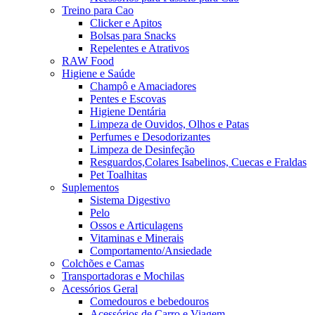
Treino para Cao
Clicker e Apitos
Bolsas para Snacks
Repelentes e Atrativos
RAW Food
Higiene e Saúde
Champô e Amaciadores
Pentes e Escovas
Higiene Dentária
Limpeza de Ouvidos, Olhos e Patas
Perfumes e Desodorizantes
Limpeza de Desinfeção
Resguardos,Colares Isabelinos, Cuecas e Fraldas
Pet Toalhitas
Suplementos
Sistema Digestivo
Pelo
Ossos e Articulagens
Vitaminas e Minerais
Comportamento/Ansiedade
Colchões e Camas
Transportadoras e Mochilas
Acessórios Geral
Comedouros e bebedouros
Acessórios de Carro e Viagem