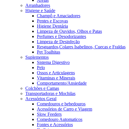
Areias
Arranhadores
Higiene e Saúde
Champô e Amaciadores
Pentes e Escovas
Higiene Dentária
Limpeza de Ouvidos, Olhos e Patas
Perfumes e Desodorizantes
Limpeza de Desinfeção
Resguardos,Colares Isabelinos, Cuecas e Fraldas
Pet Toalhitas
Suplementos
Sistema Digestivo
Pelo
Ossos e Articulagens
Vitaminas e Minerais
Comportamento/Ansiedade
Colchões e Camas
Transportadoras e Mochilas
Acessórios Geral
Comedouros e bebedouros
Acessórios de Carro e Viagem
Slow Feeders
Comedouro Automaticos
Fontes e Acessórios