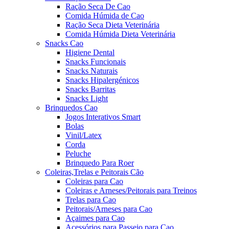
Ração Seca De Cao
Comida Húmida de Cao
Ração Seca Dieta Veterinária
Comida Húmida Dieta Veterinária
Snacks Cao
Higiene Dental
Snacks Funcionais
Snacks Naturais
Snacks Hipalergénicos
Snacks Barritas
Snacks Light
Brinquedos Cao
Jogos Interativos Smart
Bolas
Vinil/Latex
Corda
Peluche
Brinquedo Para Roer
Coleiras,Trelas e Peitorais Cão
Coleiras para Cao
Coleiras e Arneses/Peitorais para Treinos
Trelas para Cao
Peitorais/Arneses para Cao
Açaimes para Cao
Acessórios para Passeio para Cao