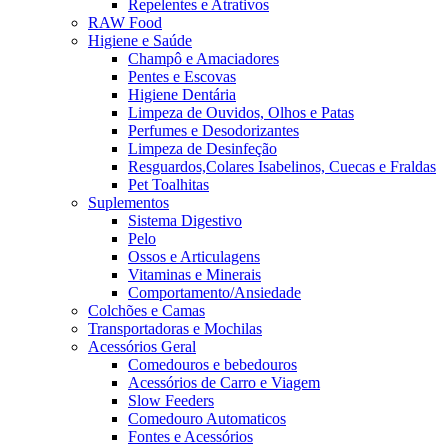
Repelentes e Atrativos
RAW Food
Higiene e Saúde
Champô e Amaciadores
Pentes e Escovas
Higiene Dentária
Limpeza de Ouvidos, Olhos e Patas
Perfumes e Desodorizantes
Limpeza de Desinfeção
Resguardos,Colares Isabelinos, Cuecas e Fraldas
Pet Toalhitas
Suplementos
Sistema Digestivo
Pelo
Ossos e Articulagens
Vitaminas e Minerais
Comportamento/Ansiedade
Colchões e Camas
Transportadoras e Mochilas
Acessórios Geral
Comedouros e bebedouros
Acessórios de Carro e Viagem
Slow Feeders
Comedouro Automaticos
Fontes e Acessórios