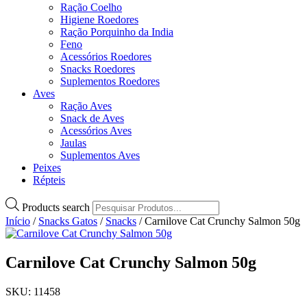
Ração Coelho
Higiene Roedores
Ração Porquinho da India
Feno
Acessórios Roedores
Snacks Roedores
Suplementos Roedores
Aves
Ração Aves
Snack de Aves
Acessórios Aves
Jaulas
Suplementos Aves
Peixes
Répteis
Products search
Início
/
Snacks Gatos
/
Snacks
/ Carnilove Cat Crunchy Salmon 50g
Carnilove Cat Crunchy Salmon 50g
SKU: 11458