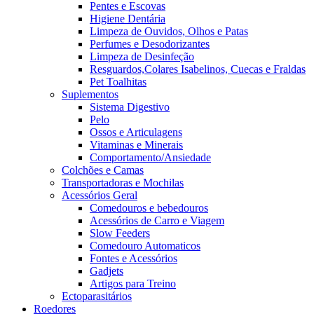
Pentes e Escovas
Higiene Dentária
Limpeza de Ouvidos, Olhos e Patas
Perfumes e Desodorizantes
Limpeza de Desinfeção
Resguardos,Colares Isabelinos, Cuecas e Fraldas
Pet Toalhitas
Suplementos
Sistema Digestivo
Pelo
Ossos e Articulagens
Vitaminas e Minerais
Comportamento/Ansiedade
Colchões e Camas
Transportadoras e Mochilas
Acessórios Geral
Comedouros e bebedouros
Acessórios de Carro e Viagem
Slow Feeders
Comedouro Automaticos
Fontes e Acessórios
Gadjets
Artigos para Treino
Ectoparasitários
Roedores