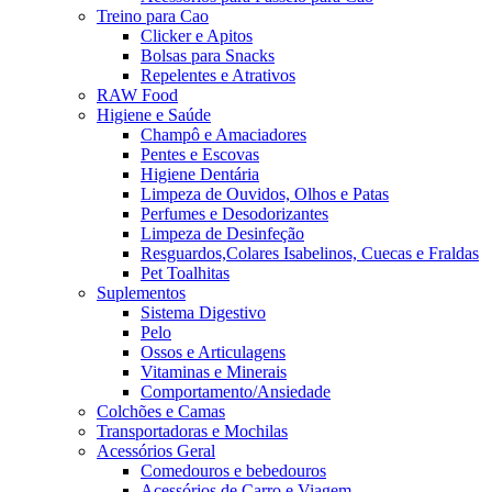
Treino para Cao
Clicker e Apitos
Bolsas para Snacks
Repelentes e Atrativos
RAW Food
Higiene e Saúde
Champô e Amaciadores
Pentes e Escovas
Higiene Dentária
Limpeza de Ouvidos, Olhos e Patas
Perfumes e Desodorizantes
Limpeza de Desinfeção
Resguardos,Colares Isabelinos, Cuecas e Fraldas
Pet Toalhitas
Suplementos
Sistema Digestivo
Pelo
Ossos e Articulagens
Vitaminas e Minerais
Comportamento/Ansiedade
Colchões e Camas
Transportadoras e Mochilas
Acessórios Geral
Comedouros e bebedouros
Acessórios de Carro e Viagem