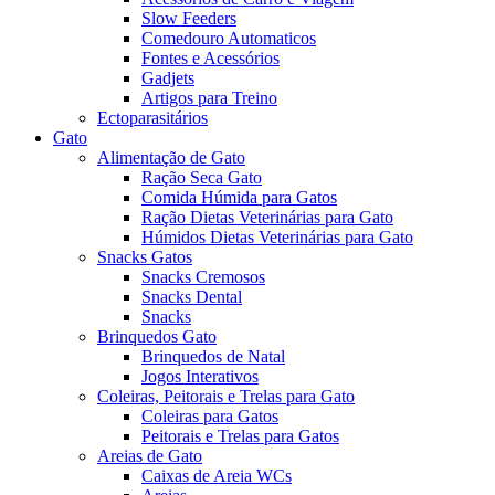
Slow Feeders
Comedouro Automaticos
Fontes e Acessórios
Gadjets
Artigos para Treino
Ectoparasitários
Gato
Alimentação de Gato
Ração Seca Gato
Comida Húmida para Gatos
Ração Dietas Veterinárias para Gato
Húmidos Dietas Veterinárias para Gato
Snacks Gatos
Snacks Cremosos
Snacks Dental
Snacks
Brinquedos Gato
Brinquedos de Natal
Jogos Interativos
Coleiras, Peitorais e Trelas para Gato
Coleiras para Gatos
Peitorais e Trelas para Gatos
Areias de Gato
Caixas de Areia WCs