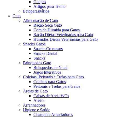
Gadjets
Artigos para Treino
Ectoparasitários
Gato
Alimentação de Gato
Ração Seca Gato
Comida Húmida para Gatos
Ração Dietas Veterinárias para Gato
Húmidos Dietas Veterinárias para Gato
Snacks Gatos
Snacks Cremosos
Snacks Dental
Snacks
Brinquedos Gato
Brinquedos de Natal
Jogos Interativos
Coleiras, Peitorais e Trelas para Gato
Coleiras para Gatos
Peitorais e Trelas para Gatos
Areias de Gato
Caixas de Areia WCs
Areias
Arranhadores
Higiene e Saúde
Champô e Amaciadores