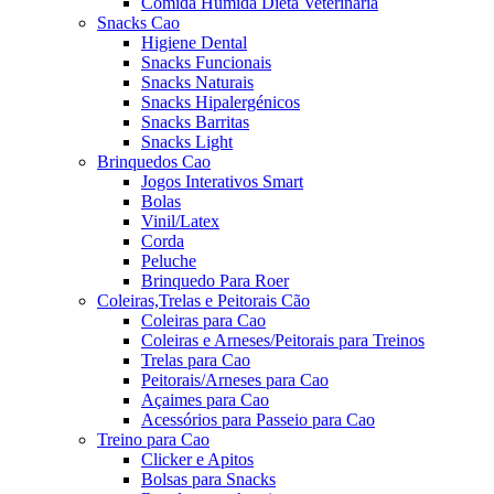
Comida Húmida Dieta Veterinária
Snacks Cao
Higiene Dental
Snacks Funcionais
Snacks Naturais
Snacks Hipalergénicos
Snacks Barritas
Snacks Light
Brinquedos Cao
Jogos Interativos Smart
Bolas
Vinil/Latex
Corda
Peluche
Brinquedo Para Roer
Coleiras,Trelas e Peitorais Cão
Coleiras para Cao
Coleiras e Arneses/Peitorais para Treinos
Trelas para Cao
Peitorais/Arneses para Cao
Açaimes para Cao
Acessórios para Passeio para Cao
Treino para Cao
Clicker e Apitos
Bolsas para Snacks