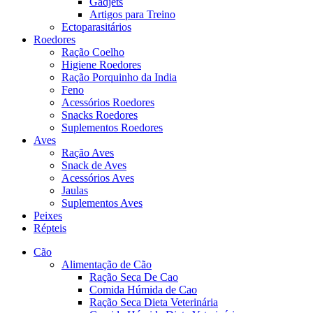
Gadjets
Artigos para Treino
Ectoparasitários
Roedores
Ração Coelho
Higiene Roedores
Ração Porquinho da India
Feno
Acessórios Roedores
Snacks Roedores
Suplementos Roedores
Aves
Ração Aves
Snack de Aves
Acessórios Aves
Jaulas
Suplementos Aves
Peixes
Répteis
Cão
Alimentação de Cão
Ração Seca De Cao
Comida Húmida de Cao
Ração Seca Dieta Veterinária