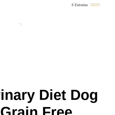
5 Estrelas





rinary Diet Dog
 Grain Free