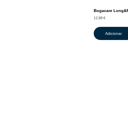
Bogacare Long&P
12,99
€
Adicionar