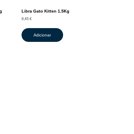
g
Libra Gato Kitten 1.5Kg
9,45
€
Adicionar