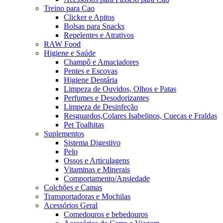
Treino para Cao
Clicker e Apitos
Bolsas para Snacks
Repelentes e Atrativos
RAW Food
Higiene e Saúde
Champô e Amaciadores
Pentes e Escovas
Higiene Dentária
Limpeza de Ouvidos, Olhos e Patas
Perfumes e Desodorizantes
Limpeza de Desinfeção
Resguardos,Colares Isabelinos, Cuecas e Fraldas
Pet Toalhitas
Suplementos
Sistema Digestivo
Pelo
Ossos e Articulagens
Vitaminas e Minerais
Comportamento/Ansiedade
Colchões e Camas
Transportadoras e Mochilas
Acessórios Geral
Comedouros e bebedouros