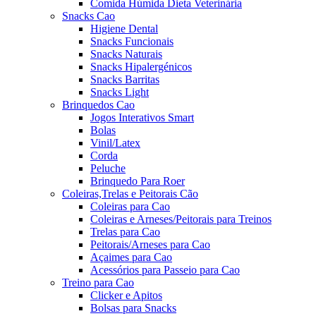
Comida Húmida Dieta Veterinária
Snacks Cao
Higiene Dental
Snacks Funcionais
Snacks Naturais
Snacks Hipalergénicos
Snacks Barritas
Snacks Light
Brinquedos Cao
Jogos Interativos Smart
Bolas
Vinil/Latex
Corda
Peluche
Brinquedo Para Roer
Coleiras,Trelas e Peitorais Cão
Coleiras para Cao
Coleiras e Arneses/Peitorais para Treinos
Trelas para Cao
Peitorais/Arneses para Cao
Açaimes para Cao
Acessórios para Passeio para Cao
Treino para Cao
Clicker e Apitos
Bolsas para Snacks