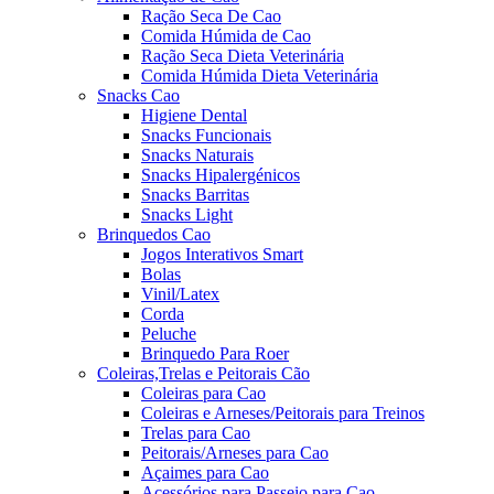
Ração Seca De Cao
Comida Húmida de Cao
Ração Seca Dieta Veterinária
Comida Húmida Dieta Veterinária
Snacks Cao
Higiene Dental
Snacks Funcionais
Snacks Naturais
Snacks Hipalergénicos
Snacks Barritas
Snacks Light
Brinquedos Cao
Jogos Interativos Smart
Bolas
Vinil/Latex
Corda
Peluche
Brinquedo Para Roer
Coleiras,Trelas e Peitorais Cão
Coleiras para Cao
Coleiras e Arneses/Peitorais para Treinos
Trelas para Cao
Peitorais/Arneses para Cao
Açaimes para Cao
Acessórios para Passeio para Cao