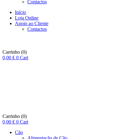
Contactos
Início
Loja Online
Apoio ao Cliente
Contactos
Carrinho
(0)
0,00
€
0
Cart
Carrinho
(0)
0,00
€
0
Cart
Cão
Alimentação de Cão