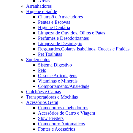
Areias
Arranhadores
Higiene e Saúde
Champô e Amaciadores
Pentes e Escovas
Higiene Dentária
Limpeza de Ouvidos, Olhos e Patas
Perfumes e Desodorizantes
Limpeza de Desinfeção
Resguardos,Colares Isabelinos, Cuecas e Fraldas
Pet Toalhitas
Suplementos
Sistema Digestivo
Pelo
Ossos e Articulagens
Vitaminas e Minerais
Comportamento/Ansiedade
Colchões e Camas
Transportadoras e Mochilas
Acessórios Geral
Comedouros e bebedouros
Acessórios de Carro e Viagem
Slow Feeders
Comedouro Automaticos
Fontes e Acessórios