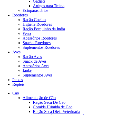
Gadjets
Artigos para Treino
Ectoparasitários
Roedores
Ração Coelho
Higiene Roedores
Ração Porquinho da India
Feno
Acessórios Roedores
Snacks Roedores
Suplementos Roedores
Aves
Ração Aves
Snack de Aves
Acessórios Aves
Jaulas
Suplementos Aves
Peixes
Répteis
Cão
Alimentação de Cão
Ração Seca De Cao
Comida Húmida de Cao
Ração Seca Dieta Veterinária