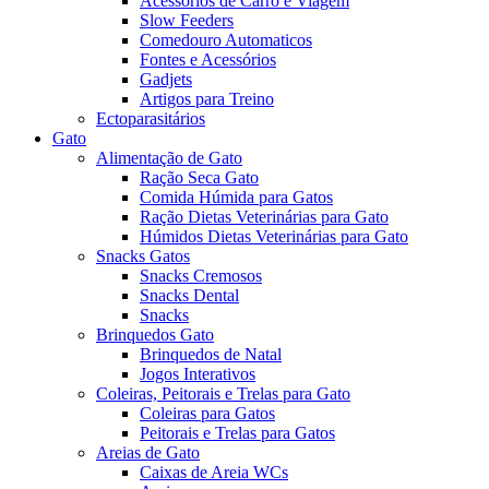
Acessórios de Carro e Viagem
Slow Feeders
Comedouro Automaticos
Fontes e Acessórios
Gadjets
Artigos para Treino
Ectoparasitários
Gato
Alimentação de Gato
Ração Seca Gato
Comida Húmida para Gatos
Ração Dietas Veterinárias para Gato
Húmidos Dietas Veterinárias para Gato
Snacks Gatos
Snacks Cremosos
Snacks Dental
Snacks
Brinquedos Gato
Brinquedos de Natal
Jogos Interativos
Coleiras, Peitorais e Trelas para Gato
Coleiras para Gatos
Peitorais e Trelas para Gatos
Areias de Gato
Caixas de Areia WCs