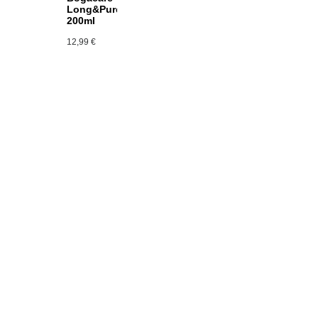
Long&Pure
200ml
12,99
€