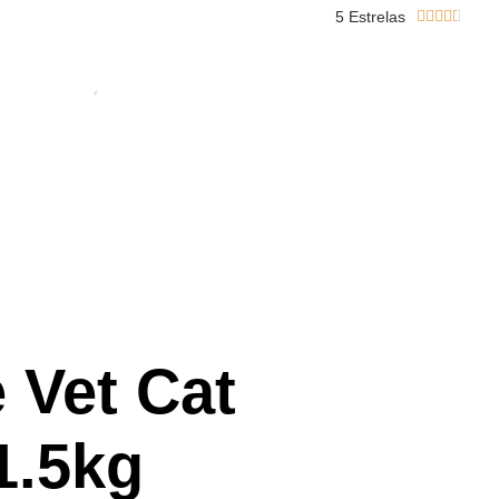
5 Estrelas





 Vet Cat
1.5kg