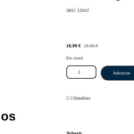
SKU: 12047
16,99
€
18,99
€
Em stock
Adicionar
Detalhes
dos
Schesir