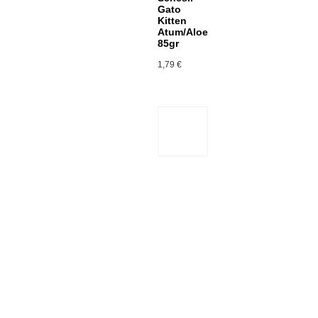
Gato
Kitten
Atum/Aloe
85gr
1,79
€