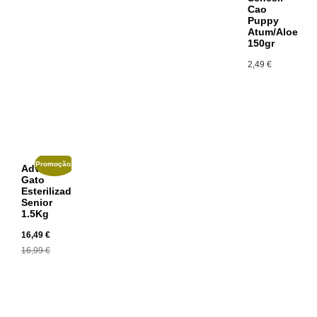
Cao
Puppy
Atum/Aloe
150gr
2,49
€
Promoção!
Advance
Gato
Esterilizado
Senior
1.5Kg
16,49
€
16,99
€